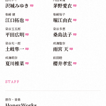
沢城みゆき
茅野愛衣
柴崎 健
柴崎裕子
江口拓也
堀江由衣
染谷玉五郎
染谷多恵
平田広明
桑島法子
染谷光一郎
成海聖奈
土岐隼一
雨宮 天
成海萌奈
前田睦
夏川椎菜
櫻井孝宏
STAFF
原作・音楽
HoneyWorks