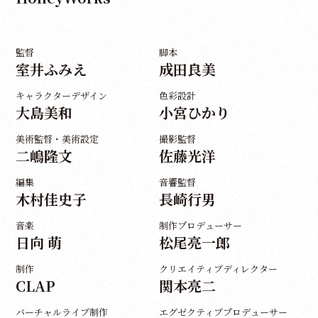
監督
脚本
室井ふみえ
成田良美
キャラクターデザイン
色彩設計
大島美和
小宮ひかり
美術監督・美術設定
撮影監督
二嶋隆文
佐藤光洋
編集
音響監督
木村佳史子
長崎行男
音楽
制作プロデューサー
日向 萌
松尾亮一郎
制作
クリエイティブディレクター
CLAP
関本亮二
バーチャルライブ制作
エグゼクティブプロデューサー