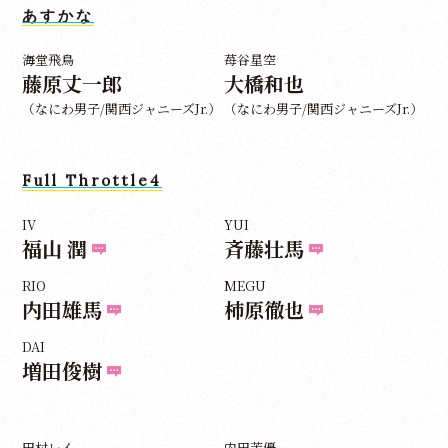
あすかな
海堂飛鳥
苺谷星空
藤原丈一郎
大橋和也
（なにわ男子/関西ジャニーズJr.）
（なにわ男子/関西ジャニーズJr.）
Full Throttle4
IV
YUI
福山 潤
斉藤壮馬
RIO
MEGU
内田雄馬
柿原徹也
DAI
増田俊樹
田村レイ
内田茉優