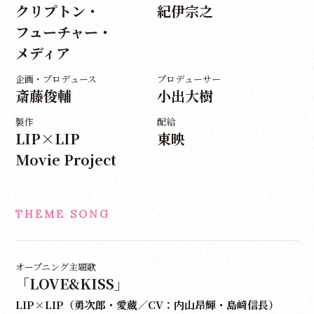
クリプトン・
紀伊宗之
フューチャー・
メディア
企画・プロデュース
プロデューサー
斎藤俊輔
小出大樹
製作
配給
LIP×LIP
東映
Movie Project
THEME SONG
オープニング主題歌
「LOVE&KISS」
LIP×LIP（勇次郎・愛蔵／CV：内山昂輝・島﨑信長）