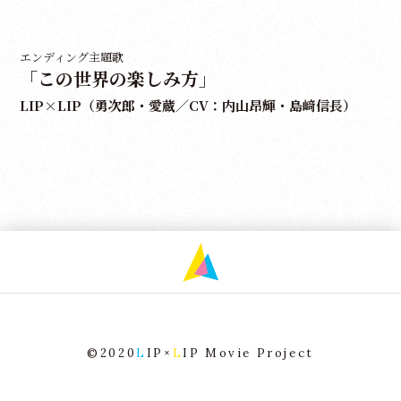
エンディング主題歌
「この世界の楽しみ方」
LIP×LIP（勇次郎・愛蔵／CV：内山昂輝・島﨑信長）
©2020
L
IP×
L
IP Movie Project