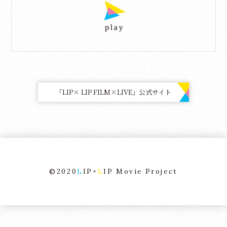
「LIP× LIP FILM×LIVE」公式サイト
©2020
L
IP×
L
IP Movie Project