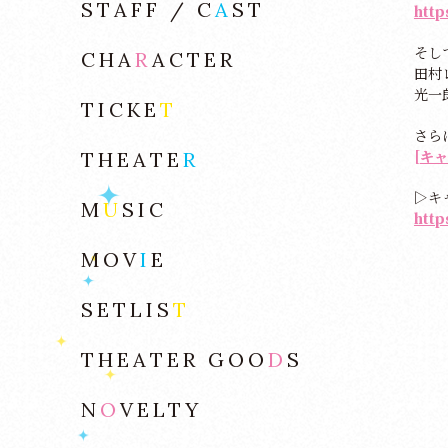
STAFF / C
A
ST
http
そし
CHA
R
ACTER
田村
光一
TICKE
T
さら
[キ
THEATE
R
▷キ
M
U
SIC
http
MOV
I
E
SETLIS
T
THEATER GOO
D
S
N
O
VELTY