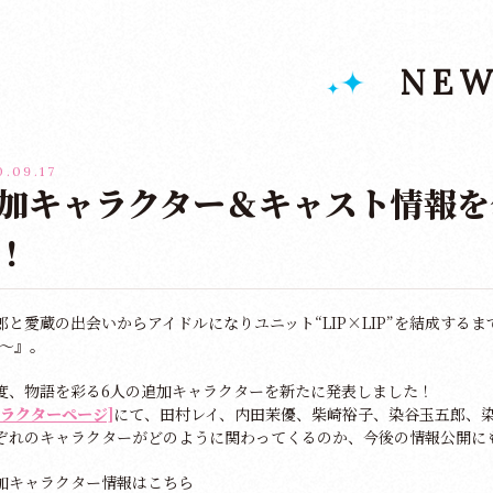
NEW
.09.17
加キャラクター＆キャスト情報を
！
郎と愛蔵の出会いからアイドルになりユニット“LIP×LIP”を結成するまでが
m〜』。
度、物語を彩る6人の追加キャラクターを新たに発表しました！
ャラクターページ]
にて、田村レイ、内田茉優、柴崎裕子、染谷玉五郎、
ぞれのキャラクターがどのように関わってくるのか、今後の情報公開に
加キャラクター情報はこちら