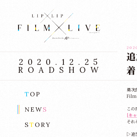
2020
追
2020.12.25
着
ROADSHOW
勇次
T
OP
Fil
NEW
S
この
[キ
それ
S
T
ORY
▷追