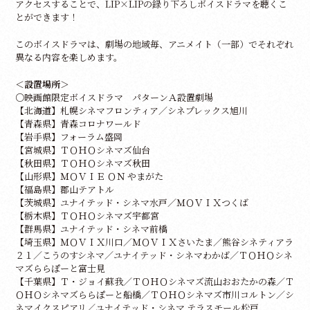
アクセスすることで、LIP×LIPの録り下ろしボイスドラマを聴くこ
とができます！
このボイスドラマは、劇場の地域毎、アニメイト（一部）でそれぞれ
異なる内容を楽しめます。
＜設置場所＞
○映画館限定ボイスドラマ パターンＡ設置劇場
【北海道】札幌シネマフロンティア／シネプレックス旭川
【青森県】青森コロナワールド
【岩手県】フォーラム盛岡
【宮城県】ＴＯＨＯシネマズ仙台
【秋田県】ＴＯＨＯシネマズ秋田
【山形県】ＭＯＶＩＥ ＯＮ やまがた
【福島県】郡山テアトル
【茨城県】ユナイテッド・シネマ水戸／ＭＯＶＩＸつくば
【栃木県】ＴＯＨＯシネマズ宇都宮
【群馬県】ユナイテッド・シネマ前橋
【埼玉県】ＭＯＶＩＸ川口／ＭＯＶＩＸさいたま／熊谷シネティアラ
２１／こうのすシネマ／ユナイテッド・シネマわかば／ＴＯＨＯシネ
マズららぽーと富士見
【千葉県】Ｔ・ジョイ蘇我／ＴＯＨＯシネマズ流山おおたかの森／Ｔ
ＯＨＯシネマズららぽーと船橋／ＴＯＨＯシネマズ市川コルトン／シ
ネマイクスピアリ／ユナイテッド・シネマ テラスモール松戸