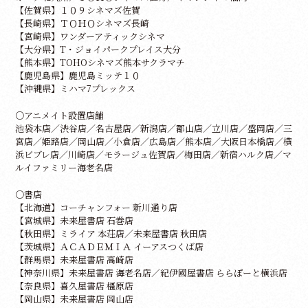
【佐賀県】１０９シネマズ佐賀
【長崎県】ＴＯＨＯシネマズ長崎
【宮崎県】ワンダーアティックシネマ
【大分県】T・ジョイパークプレイス大分
【熊本県】TOHOシネマズ熊本サクラマチ
【鹿児島県】鹿児島ミッテ１０
【沖縄県】ミハマ7プレックス
○アニメイト設置店舗
池袋本店／渋谷店／名古屋店／新潟店／郡山店／立川店／盛岡店／三
宮店／姫路店／岡山店／小倉店／広島店／熊本店／大阪日本橋店／横
浜ビブレ店／川崎店／モラージュ佐賀店／梅田店／新宿ハルク店／マ
ルイファミリー海老名店
○書店
【北海道】コーチャンフォー 新川通り店
【宮城県】未来屋書店 石巻店
【秋田県】ミライア 本荘店／未来屋書店 秋田店
【茨城県】ＡＣＡＤＥＭＩＡ イーアスつくば店
【群馬県】未来屋書店 高崎店
【神奈川県】未来屋書店 海老名店／紀伊國屋書店 ららぽーと横浜店
【奈良県】喜久屋書店 橿原店
【岡山県】未来屋書店 岡山店