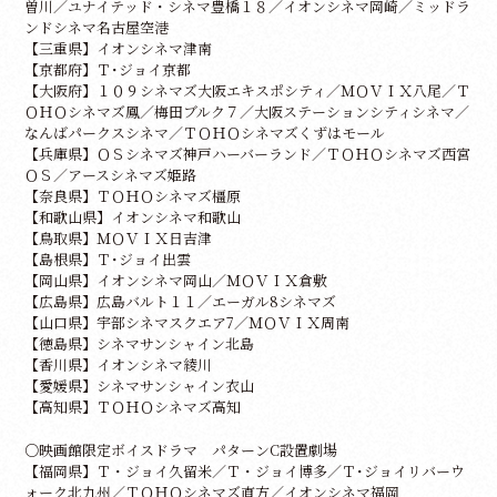
曽川／ユナイテッド・シネマ豊橋１８／イオンシネマ岡崎／ミッドラ
ンドシネマ名古屋空港
【三重県】イオンシネマ津南
【京都府】Ｔ･ジョイ京都
【大阪府】１０９シネマズ大阪エキスポシティ／ＭＯＶＩＸ八尾／Ｔ
ＯＨＯシネマズ鳳／梅田ブルク７／大阪ステーションシティシネマ／
なんばパークスシネマ／ＴＯＨＯシネマズくずはモール
【兵庫県】ＯＳシネマズ神戸ハーバーランド／ＴＯＨＯシネマズ西宮
ＯＳ／アースシネマズ姫路
【奈良県】ＴＯＨＯシネマズ橿原
【和歌山県】イオンシネマ和歌山
【鳥取県】ＭＯＶＩＸ日吉津
【島根県】Ｔ･ジョイ出雲
【岡山県】イオンシネマ岡山／ＭＯＶＩＸ倉敷
【広島県】広島バルト１１／エーガル8シネマズ
【山口県】宇部シネマスクエア7／ＭＯＶＩＸ周南
【徳島県】シネマサンシャイン北島
【香川県】イオンシネマ綾川
【愛媛県】シネマサンシャイン衣山
【高知県】ＴＯＨＯシネマズ高知
○映画館限定ボイスドラマ パターンC設置劇場
【福岡県】Ｔ・ジョイ久留米／Ｔ・ジョイ博多／Ｔ･ジョイリバーウ
ォーク北九州／ＴＯＨＯシネマズ直方／イオンシネマ福岡