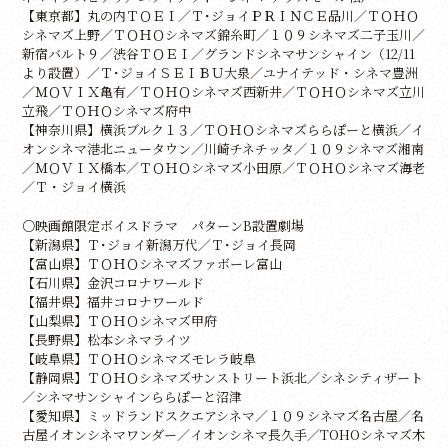
【東京都】丸の内ＴＯＥＩ／Ｔ･ジョイＰＲＩＮＣＥ品川／ＴＯＨＯ
シネマズ上野／ＴＯＨＯシネマズ錦糸町／１０９シネマズ二子玉川／
新宿バルト９／渋谷ＴＯＥＩ／グランドシネマサンシャイン（12/11
より設置）／Ｔ･ジョイＳＥＩＢＵ大泉／ユナイテッド・シネマ豊洲
／ＭＯＶＩＸ亀有／ＴＯＨＯシネマズ西新井／ＴＯＨＯシネマズ立川
立飛／ＴＯＨＯシネマズ府中
【神奈川県】横浜ブルク１３／ＴＯＨＯシネマズららぽーと横浜／イ
オンシネマ港北ニュータウン／川崎チネチッタ／１０９シネマズ湘南
／ＭＯＶＩＸ橋本／ＴＯＨＯシネマズ小田原／ＴＯＨＯシネマズ海老
／Ｔ・ジョイ横浜
○映画館限定ボイスドラマ パターンB設置劇場
【新潟県】Ｔ･ジョイ新潟万代／Ｔ･ジョイ長岡
【富山県】ＴＯＨＯシネマズファボーレ富山
【石川県】金沢コロナワールド
【福井県】福井コロナワールド
【山梨県】ＴＯＨＯシネマズ甲府
【長野県】松本シネマライツ
【岐阜県】ＴＯＨＯシネマズモレラ岐阜
【静岡県】ＴＯＨＯシネマズサンストリート浜北／シネシティザート
／シネマサンシャインららぽーと沼津
【愛知県】ミッドランドスクエアシネマ／１０９シネマズ名古屋／名
古屋イオンシネマワンダー／イオンシネマ長久手／TOHOシネマズ木